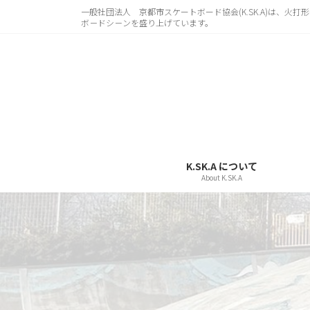
コ
ナ
一般社団法人 京都市スケートボード協会(K.SK.A)は、
ボ－ドシ－ンを盛り上げています。
ン
ビ
テ
ゲ
ン
ー
ツ
シ
へ
ョ
ス
ン
キ
に
ッ
移
K.SK.A について
プ
動
About K.SK.A