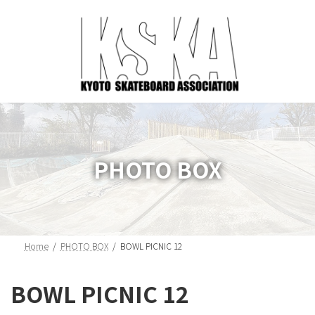
コ
ナ
ン
ビ
テ
ゲ
ン
ー
ツ
シ
へ
ョ
ス
ン
キ
に
ッ
移
プ
動
PHOTO BOX
Home
PHOTO BOX
BOWL PICNIC 12
BOWL PICNIC 12