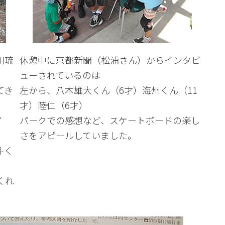
川琉
休憩中に京都新聞（松浦さん）からインタビ
ューされているのは
てき
左から、八木雄大くん（6才）海州くん（11
。
才）陸仁（6才）
7
パークでの感想など、スケートボードの楽し
さをアピールしていました。
斗く
くれ